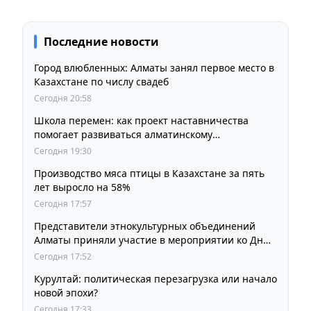
Последние новости
Город влюбленных: Алматы занял первое место в
Казахстане по числу свадеб
Сегодня 20:58
Школа перемен: как проект наставничества
помогает развиваться алматинскому
образованию
Сегодня 19:30
Производство мяса птицы в Казахстане за пять
лет выросло на 58%
Сегодня 17:57
Представители этнокультурных объединений
Алматы приняли участие в мероприятии ко Дню
Абая
Сегодня 17:52
Курултай: политическая перезагрузка или начало
новой эпохи?
Сегодня 17:33