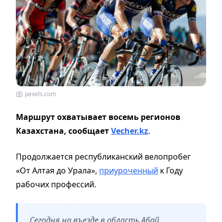
pexels.com
Маршрут охватывает восемь регионов
Казахстана, сообщает
Vecher.kz
.
Продолжается республиканский велопробег
«От Алтая до Урала»,
приуроченный
к Году
рабочих профессий.
Сегодня на въезде в область Абай