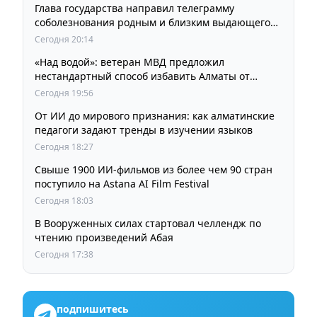
Глава государства направил телеграмму
соболезнования родным и близким выдающегося
кинорежиссера Ардака Амиркулова
Сегодня 20:14
«Над водой»: ветеран МВД предложил
нестандартный способ избавить Алматы от
пробок и смога
Сегодня 19:56
От ИИ до мирового признания: как алматинские
педагоги задают тренды в изучении языков
Сегодня 18:27
Свыше 1900 ИИ-фильмов из более чем 90 стран
поступило на Astana AI Film Festival
Сегодня 18:03
В Вооруженных силах стартовал челлендж по
чтению произведений Абая
Сегодня 17:38
подпишитесь