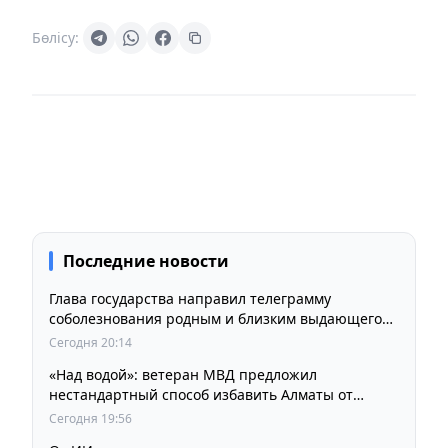
Бөлісу:
Последние новости
Глава государства направил телеграмму
соболезнования родным и близким выдающегося
кинорежиссера Ардака Амиркулова
Сегодня 20:14
«Над водой»: ветеран МВД предложил
нестандартный способ избавить Алматы от
пробок и смога
Сегодня 19:56