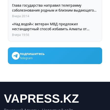
Глава государства направил телеграмму
соболезнования родным и близким выдающегося
кинорежиссера Ардака Амиркулова
Вчера 20:14
«Над водой»: ветеран МВД предложил
нестандартный способ избавить Алматы от
пробок и смога
Вчера 19:56
подпишитесь
Telegram