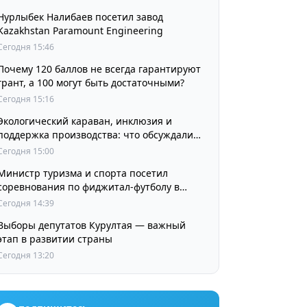
Нурлыбек Налибаев посетил завод
Kazakhstan Paramount Engineering
Сегодня 15:46
Почему 120 баллов не всегда гарантируют
грант, а 100 могут быть достаточными?
Сегодня 15:16
Экологический караван, инклюзия и
поддержка производства: что обсуждали
партии в регионах
Сегодня 15:00
Министр туризма и спорта посетил
соревнования по фиджитал-футболу в
рамках «Игр Будущего 2026»
Сегодня 14:39
Выборы депутатов Курултая — важный
этап в развитии страны
Сегодня 13:20