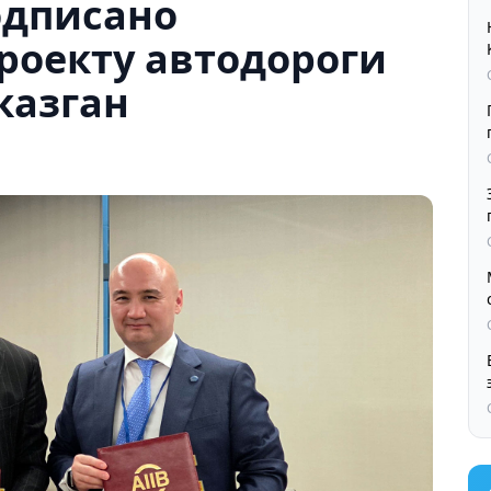
одписано
роекту автодороги
казган