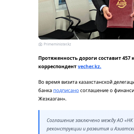
Primeminister.kz
Протяженность дороги составит 457 к
корреспондент
vecher.kz.
Во время визита казахстанской делега
банка
подписано
соглашение о финанси
Жезказган».
Соглашение заключено между АО «НК
реконструкции и развития и Азиатс