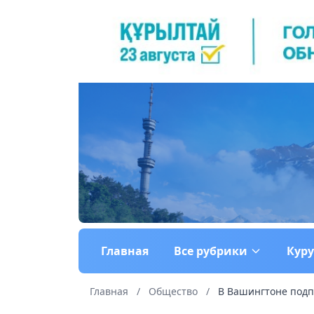
Главная
Все рубрики
Кур
Главная
/
Общество
/
В Вашингтоне подпи