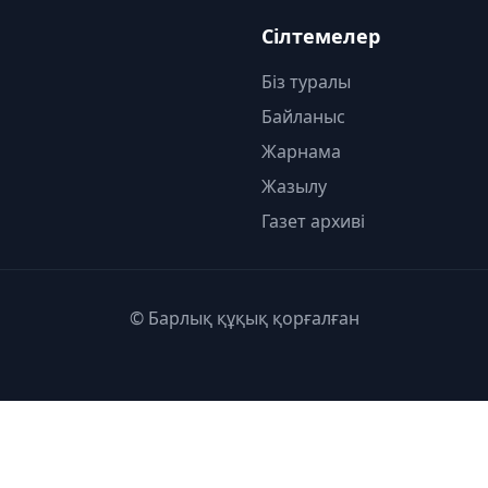
Сілтемелер
Біз туралы
Байланыс
Жарнама
Жазылу
Газет архиві
© Барлық құқық қорғалған