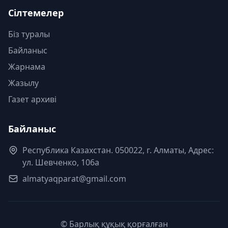
Сілтемелер
Біз туралы
Байланыс
Жарнама
Жазылу
Газет архиві
Байланыс
Республика Казахстан. 050022, г. Алматы, Адрес:
ул. Шевченко, 106а
almatyaqparat@gmail.com
© Барлық құқық қорғалған