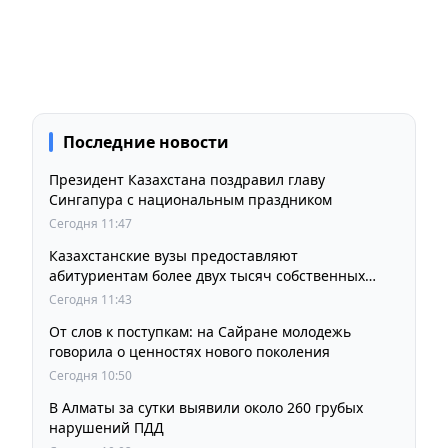
Последние новости
Президент Казахстана поздравил главу
Сингапура с национальным праздником
Сегодня 11:47
Казахстанские вузы предоставляют
абитуриентам более двух тысяч собственных
образовательных грантов
Сегодня 11:43
От слов к поступкам: на Сайране молодежь
говорила о ценностях нового поколения
Сегодня 10:50
В Алматы за сутки выявили около 260 грубых
нарушений ПДД