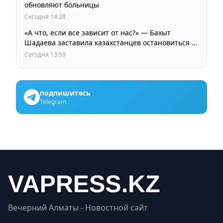
обновляют больницы
Сегодня 14:38
«А что, если все зависит от нас?» — Бахыт
Шадаева заставила казахстанцев остановиться и
задуматься
Сегодня 13:59
подпишитесь
Telegram
Вечерний Алматы - Новостной сайт