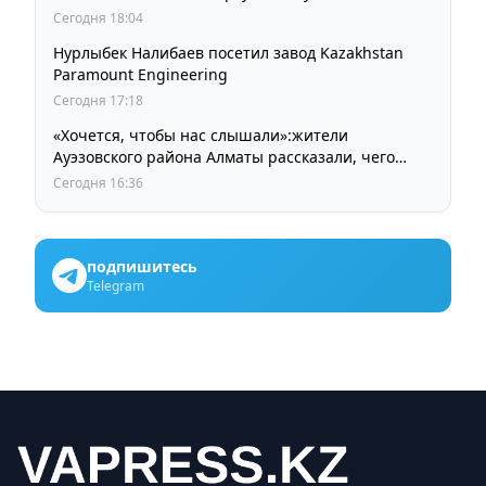
Сегодня 18:04
Нурлыбек Налибаев посетил завод Kazakhstan
Paramount Engineering
Сегодня 17:18
«Хочется, чтобы нас слышали»:жители
Ауэзовского района Алматы рассказали, чего
ждут от выборов депутатов Курултая
Сегодня 16:36
подпишитесь
Telegram