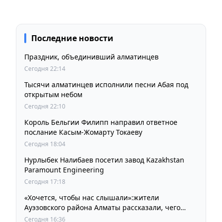
Последние новости
Праздник, объединивший алматинцев
Сегодня 22:14
Тысячи алматинцев исполнили песни Абая под
открытым небом
Сегодня 22:10
Король Бельгии Филипп направил ответное
послание Касым-Жомарту Токаеву
Сегодня 18:04
Нурлыбек Налибаев посетил завод Kazakhstan
Paramount Engineering
Сегодня 17:18
«Хочется, чтобы нас слышали»:жители
Ауэзовского района Алматы рассказали, чего
ждут от выборов депутатов Курултая
Сегодня 16:36