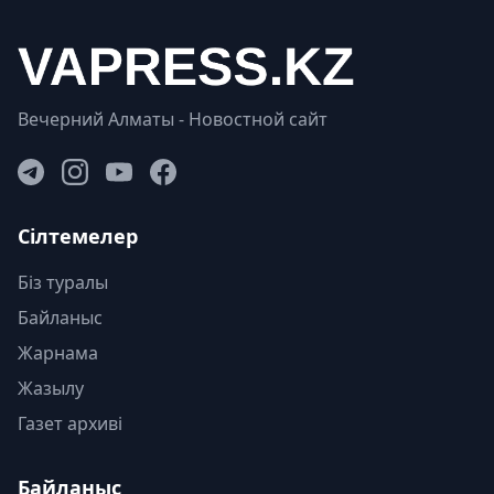
Вечерний Алматы - Новостной сайт
Сілтемелер
Біз туралы
Байланыс
Жарнама
Жазылу
Газет архиві
Байланыс