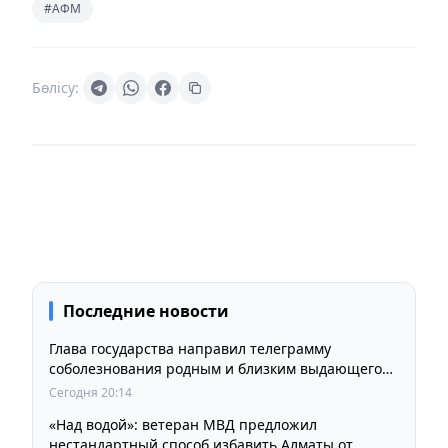
#АФМ
Бөлісу:
Последние новости
Глава государства направил телеграмму
соболезнования родным и близким выдающегося
кинорежиссера Ардака Амиркулова
Сегодня 20:14
«Над водой»: ветеран МВД предложил
нестандартный способ избавить Алматы от