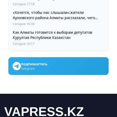
Сегодня 17:18
«Хочется, чтобы нас слышали»:жители
Ауэзовского района Алматы рассказали, чего
ждут от выборов депутатов Курултая
Сегодня 16:36
Как Алматы готовится к выборам депутатов
Курултая Республики Казахстан
Сегодня 16:17
подпишитесь
Telegram