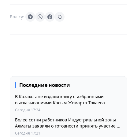
Бөлісу:
Последние новости
В Казахстане издали книгу с избранными
высказываниями Касым-Жомарта Токаева
Сегодня 17:24
Более сотни работников Индустриальной зоны
Алматы заявили о готовности принять участие в
выборах членов Курылтая
Сегодня 17:21