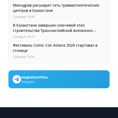
Минздрав расширит сеть травматологических
центров в Казахстане
Сегодня 16:44
В Казахстане завершен ключевой этап
строительства Транскаспийской волоконно-
оптической линии связи
Сегодня 16:19
Фестиваль Comic Con Astana 2026 стартовал в
столице
Сегодня 15:56
подпишитесь
Telegram