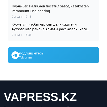
Нурлыбек Налибаев посетил завод Kazakhstan
Paramount Engineering
Сегодня 17:18
«Хочется, чтобы нас слышали»:жители
Ауэзовского района Алматы рассказали, чего
ждут от выборов депутатов Курултая
Сегодня 16:36
подпишитесь
Telegram