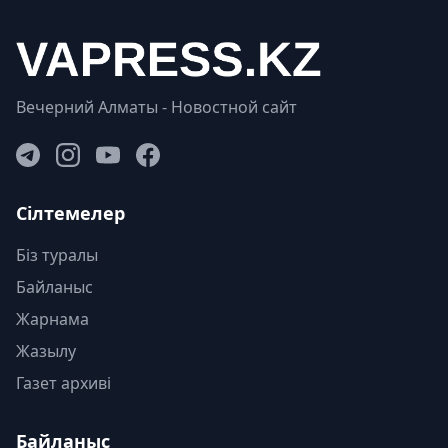
Вечерний Алматы - Новостной сайт
Сілтемелер
Біз туралы
Байланыс
Жарнама
Жазылу
Газет архиві
Байланыс