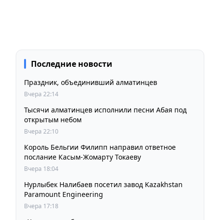
Последние новости
Праздник, объединивший алматинцев
Вчера 22:14
Тысячи алматинцев исполнили песни Абая под
открытым небом
Вчера 22:10
Король Бельгии Филипп направил ответное
послание Касым-Жомарту Токаеву
Вчера 18:04
Нурлыбек Налибаев посетил завод Kazakhstan
Paramount Engineering
Вчера 17:18