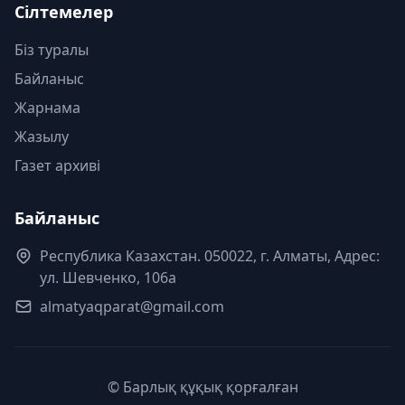
Сілтемелер
Біз туралы
Байланыс
Жарнама
Жазылу
Газет архиві
Байланыс
Республика Казахстан. 050022, г. Алматы, Адрес:
ул. Шевченко, 106а
almatyaqparat@gmail.com
© Барлық құқық қорғалған