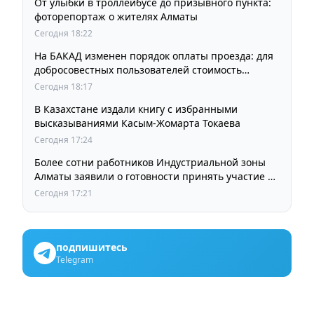
От улыбки в троллейбусе до призывного пункта:
фоторепортаж о жителях Алматы
Сегодня 18:22
На БАКАД изменен порядок оплаты проезда: для
добросовестных пользователей стоимость
остается прежней
Сегодня 18:17
В Казахстане издали книгу с избранными
высказываниями Касым-Жомарта Токаева
Сегодня 17:24
Более сотни работников Индустриальной зоны
Алматы заявили о готовности принять участие в
выборах членов Курылтая
Сегодня 17:21
подпишитесь
Telegram