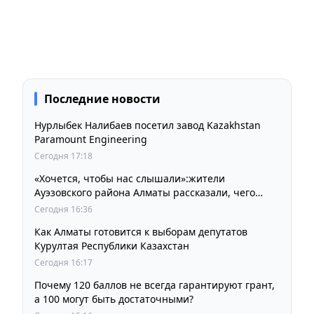
Последние новости
Нурлыбек Налибаев посетил завод Kazakhstan
Paramount Engineering
Сегодня 17:18
«Хочется, чтобы нас слышали»:жители
Ауэзовского района Алматы рассказали, чего
ждут от выборов депутатов Курултая
Сегодня 16:36
Как Алматы готовится к выборам депутатов
Курултая Республики Казахстан
Сегодня 16:17
Почему 120 баллов не всегда гарантируют грант,
а 100 могут быть достаточными?