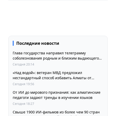
Последние новости
Глава государства направил телеграмму
соболезнования родным и близким выдающегося
кинорежиссера Ардака Амиркулова
Сегодня 20:14
«Над водой»: ветеран МВД предложил
нестандартный способ избавить Алматы от
пробок и смога
Сегодня 19:56
От ИИ до мирового признания: как алматинские
педагоги задают тренды в изучении языков
Сегодня 18:27
Свыше 1900 ИИ-фильмов из более чем 90 стран