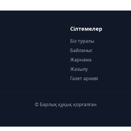
Сілтемелер
Біз туралы
Байланыс
Жарнама
Жазылу
Газет архиві
© Барлық құқық қорғалған