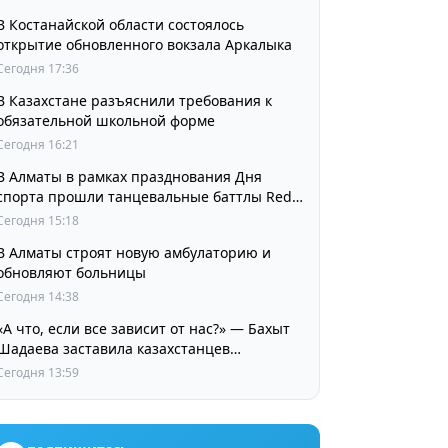
В Костанайской области состоялось
открытие обновленного вокзала Аркалыка
Сегодня 17:36
В Казахстане разъяснили требования к
обязательной школьной форме
Сегодня 16:21
В Алматы в рамках празднования Дня
спорта прошли танцевальные баттлы Red
Bull Dance Your Style
Сегодня 15:18
В Алматы строят новую амбулаторию и
обновляют больницы
Сегодня 14:38
«А что, если все зависит от нас?» — Бахыт
Шадаева заставила казахстанцев
остановиться и задуматься
Сегодня 13:59