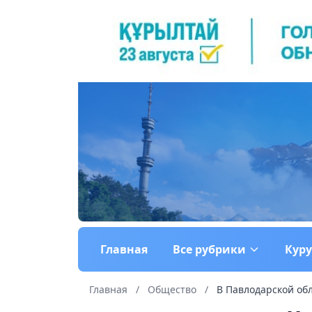
Главная
Все рубрики
Кур
Главная
/
Общество
/
В Павлодарской обл