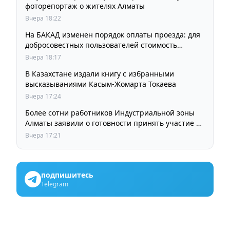
фоторепортаж о жителях Алматы
Вчера 18:22
На БАКАД изменен порядок оплаты проезда: для
добросовестных пользователей стоимость
остается прежней
Вчера 18:17
В Казахстане издали книгу с избранными
высказываниями Касым-Жомарта Токаева
Вчера 17:24
Более сотни работников Индустриальной зоны
Алматы заявили о готовности принять участие в
выборах членов Курылтая
Вчера 17:21
подпишитесь
Telegram