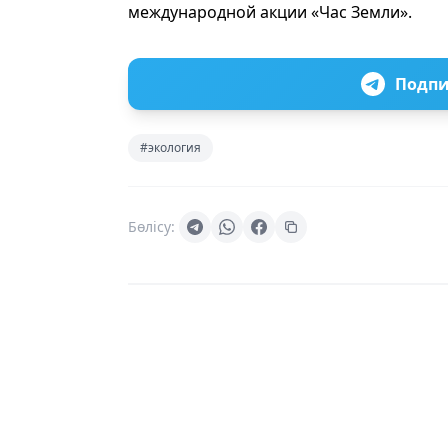
международной акции «Час Земли».
Подпи
#экология
Бөлісу: