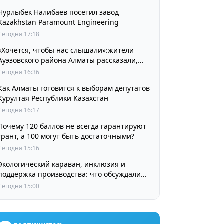
Нурлыбек Налибаев посетил завод
Kazakhstan Paramount Engineering
Сегодня 17:18
«Хочется, чтобы нас слышали»:жители
Ауэзовского района Алматы рассказали,
чего ждут от выборов депутатов Курултая
Сегодня 16:36
Как Алматы готовится к выборам депутатов
Курултая Республики Казахстан
Сегодня 16:17
Почему 120 баллов не всегда гарантируют
грант, а 100 могут быть достаточными?
Сегодня 15:16
Экологический караван, инклюзия и
поддержка производства: что обсуждали
партии в регионах
Сегодня 15:00