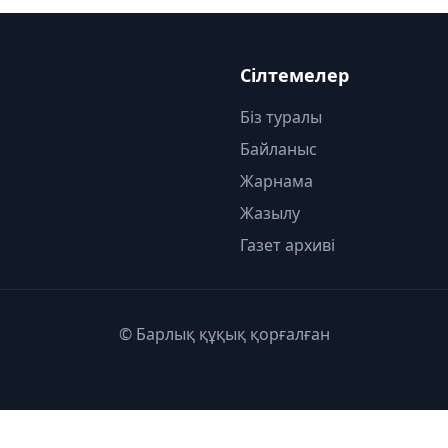
Сілтемелер
Біз туралы
Байланыс
Жарнама
Жазылу
Газет архиві
© Барлық құқық қорғалған