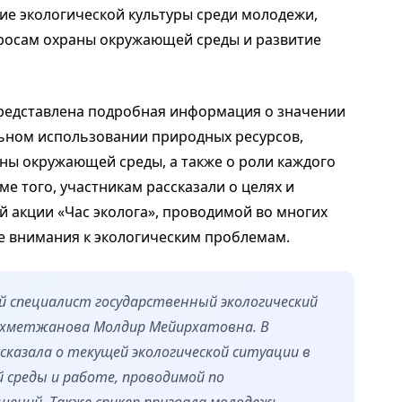
ие экологической культуры среди молодежи,
росам охраны окружающей среды и развитие
представлена подробная информация о значении
льном использовании природных ресурсов,
аны окружающей среды, а также о роли каждого
е того, участникам рассказали о целях и
 акции «Час эколога», проводимой во многих
ие внимания к экологическим проблемам.
й специалист государственный экологический
Ахметжанова Молдир Мейирхатовна. В
казала о текущей экологической ситуации в
 среды и работе, проводимой по
шений. Также спикер призвала молодежь