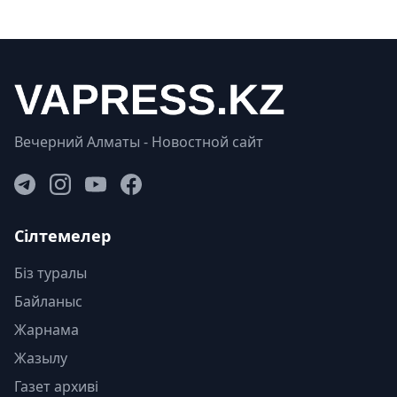
Вечерний Алматы - Новостной сайт
Сілтемелер
Біз туралы
Байланыс
Жарнама
Жазылу
Газет архиві