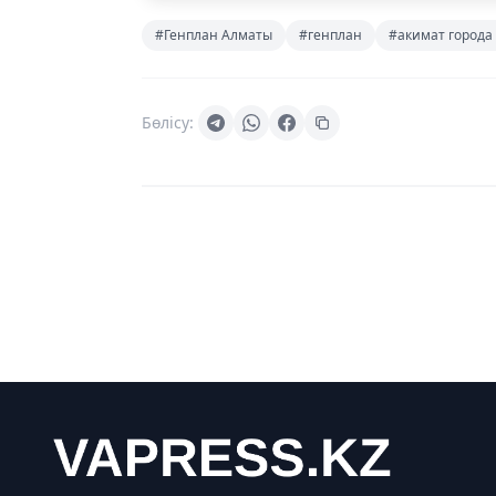
#Генплан Алматы
#генплан
#акимат города
Бөлісу: