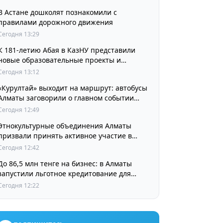
В Астане дошколят познакомили с
правилами дорожного движения
Сегодня 13:29
К 181-летию Абая в КазНУ представили
новые образовательные проекты и
разработки в области абаеведения
Сегодня 13:12
«Курултай» выходит на маршрут: автобусы
Алматы заговорили о главном событии
августа
Сегодня 12:49
Этнокультурные объединения Алматы
призвали принять активное участие в
выборах
Сегодня 12:42
До 86,5 млн тенге на бизнес: в Алматы
запустили льготное кредитование для
предпринимателей
Сегодня 12:22