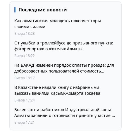
Последние новости
Как алматинская молодежь покоряет горы
своими силами
Вчера 18:23
От улыбки в троллейбусе до призывного пункта:
фоторепортаж о жителях Алматы
Вчера 18:22
На БАКАД изменен порядок оплаты проезда: для
добросовестных пользователей стоимость
остается прежней
Вчера 18:17
В Казахстане издали книгу с избранными
высказываниями Касым-Жомарта Токаева
Вчера 17:24
Более сотни работников Индустриальной зоны
Алматы заявили о готовности принять участие в
выборах членов Курылтая
Вчера 17:21