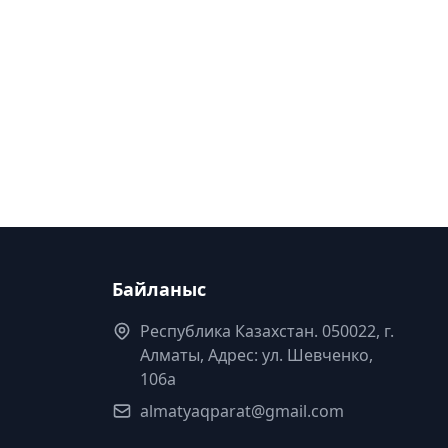
Байланыс
Республика Казахстан. 050022, г.
Алматы, Адрес: ул. Шевченко,
106а
almatyaqparat@gmail.com