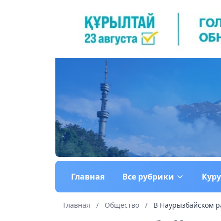
Главная
Все рубрики
Кур
Главная
/
Общество
/
В Наурызбайском р