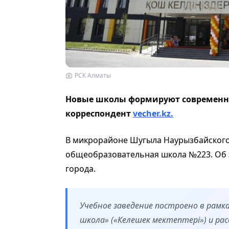
РСК Алматы
Новые школы формируют современну
корреспондент
vecher.kz.
В микрорайоне Шугыла Наурызбайского
общеобразовательная школа №223. Об 
города.
Учебное заведение построено в рам
школа» («Келешек мектептері») и рас