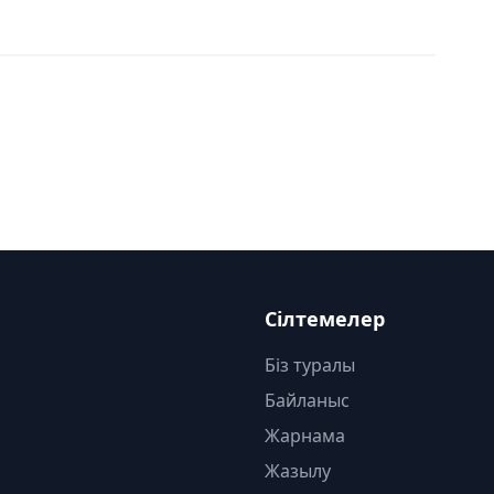
Сілтемелер
Біз туралы
Байланыс
Жарнама
Жазылу