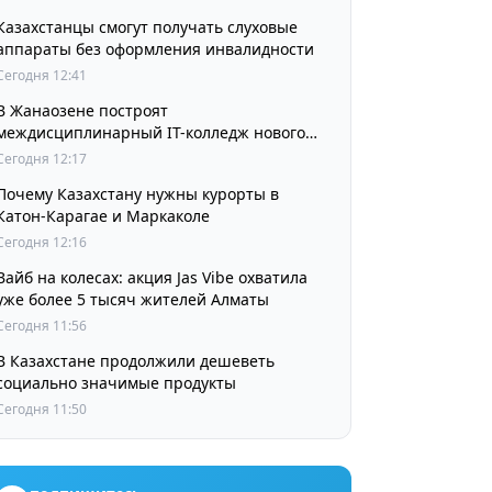
Казахстанцы смогут получать слуховые
аппараты без оформления инвалидности
Сегодня 12:41
В Жанаозене построят
междисциплинарный IT-колледж нового
поколения
Сегодня 12:17
Почему Казахстану нужны курорты в
Катон-Карагае и Маркаколе
Сегодня 12:16
Вайб на колесах: акция Jas Vibe охватила
уже более 5 тысяч жителей Алматы
Сегодня 11:56
В Казахстане продолжили дешеветь
социально значимые продукты
Сегодня 11:50