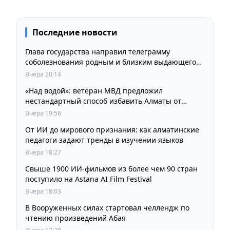
Последние новости
Глава государства направил телеграмму
соболезнования родным и близким выдающегося
кинорежиссера Ардака Амиркулова
Вчера 20:14
«Над водой»: ветеран МВД предложил
нестандартный способ избавить Алматы от
пробок и смога
Вчера 19:56
От ИИ до мирового признания: как алматинские
педагоги задают тренды в изучении языков
Вчера 18:27
Свыше 1900 ИИ-фильмов из более чем 90 стран
поступило на Astana AI Film Festival
Вчера 18:03
В Вооруженных силах стартовал челлендж по
чтению произведений Абая