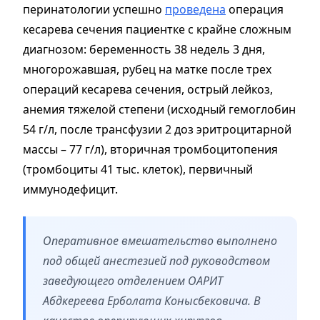
перинатологии успешно
проведена
операция
кесарева сечения пациентке с крайне сложным
диагнозом: беременность 38 недель 3 дня,
многорожавшая, рубец на матке после трех
операций кесарева сечения, острый лейкоз,
анемия тяжелой степени (исходный гемоглобин
54 г/л, после трансфузии 2 доз эритроцитарной
массы – 77 г/л), вторичная тромбоцитопения
(тромбоциты 41 тыс. клеток), первичный
иммунодефицит.
Оперативное вмешательство выполнено
под общей анестезией под руководством
заведующего отделением ОАРИТ
Абдкереева Ерболата Конысбековича. В