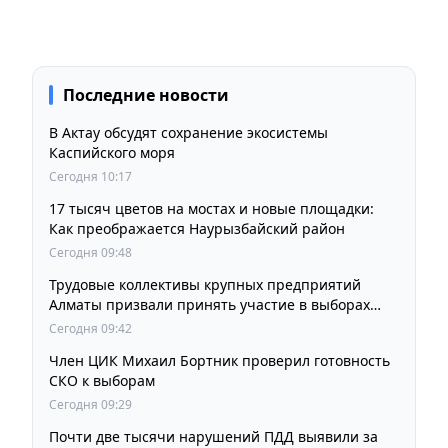
Последние новости
В Актау обсудят сохранение экосистемы
Каспийского моря
Сегодня 10:17
17 тысяч цветов на мостах и новые площадки:
Как преображается Наурызбайский район
Сегодня 09:48
Трудовые коллективы крупных предприятий
Алматы призвали принять участие в выборах
членов Курултая
Сегодня 09:42
Член ЦИК Михаил Бортник проверил готовность
СКО к выборам
Сегодня 09:29
Почти две тысячи нарушений ПДД выявили за