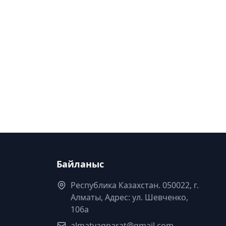
Байланыс
Республика Казахстан. 050022, г.
Алматы, Адрес: ул. Шевченко,
106а
almatyaqparat@gmail.com