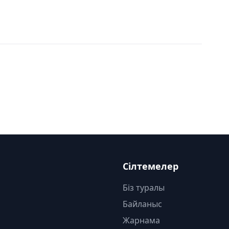
Сілтемелер
Біз туралы
Байланыс
Жарнама