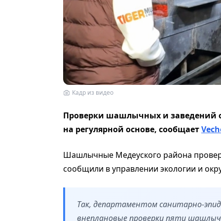
Кадр из видео
Проверки шашлычных и заведений об
на регулярной основе, сообщает
Vech
Шашлычные Медеуского района провер
сообщили в управлении экологии и ок
Так, департаментом санитарно-эпи
внеплановые проверки пяти шашлычн