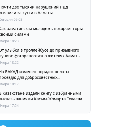
Почти две тысячи нарушений ПДД
выявили за сутки в Алматы
Сегодня 09:03
Как алматинская молодежь покоряет горы
своими силами
Вчера 18:23
От улыбки в троллейбусе до призывного
пункта: фоторепортаж о жителях Алматы
Вчера 18:22
На БАКАД изменен порядок оплаты
проезда: для добросовестных
пользователей стоимость остается
Вчера 18:17
прежней
В Казахстане издали книгу с избранными
высказываниями Касым-Жомарта Токаева
Вчера 17:24