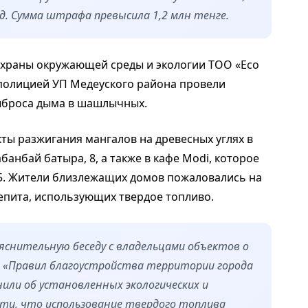
д. Сумма штрафа превысила 1,2 млн тенге.
охраны окружающей среды и экологии ТОО «Eco
полицией УП Медеуского района провели
ыброса дыма в шашлычных.
ты разжигания мангалов на древесных углях в
абанбай батыра, 8, а также в кафе Modi, которое
15. Жители близлежащих домов пожаловались на
епита, использующих твердое топливо.
ъяснительную беседу с владельцами объектов о
 «Правил благоустройства территории города
ли об установленных экологических и
ти, что использование твердого топлива