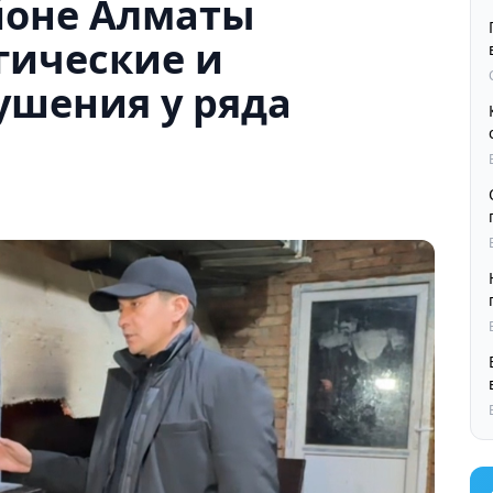
йоне Алматы
гические и
ушения у ряда