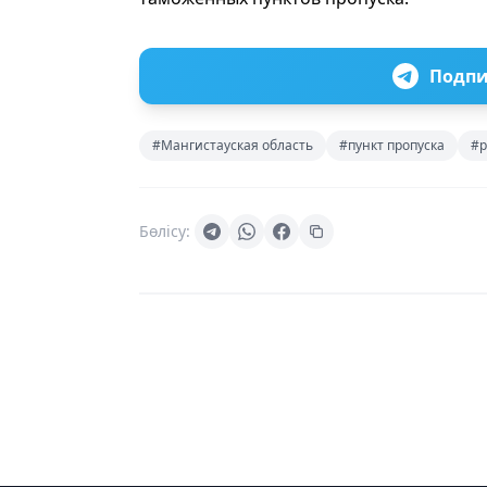
Подпи
#Мангистауская область
#пункт пропуска
#р
Бөлісу: