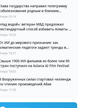
Глава государства направил телеграмму
соболезнования родным и близким
выдающегося кинорежиссера Ардака
Вчера 20:14
Амиркулова
«Над водой»: ветеран МВД предложил
нестандартный способ избавить Алматы от
пробок и смога
Вчера 19:56
От ИИ до мирового признания: как
алматинские педагоги задают тренды в
изучении языков
Вчера 18:27
Свыше 1900 ИИ-фильмов из более чем 90
стран поступило на Astana AI Film Festival
Вчера 18:03
В Вооруженных силах стартовал челлендж
по чтению произведений Абая
Вчера 17:38