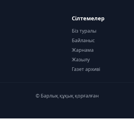
Сілтемелер
Біз туралы
Байланыс
Жарнама
Жазылу
Газет архиві
© Барлық құқық қорғалған