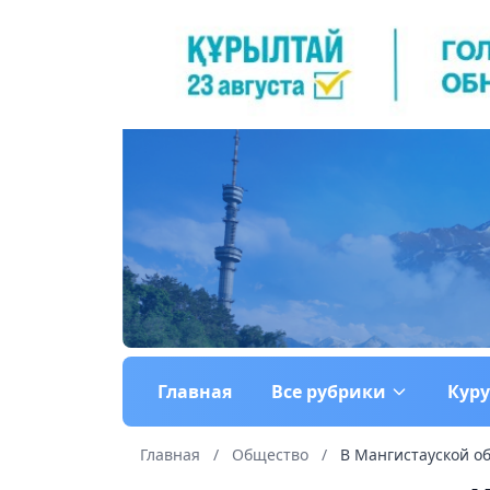
Главная
Все рубрики
Кур
Главная
/
Общество
/
В Мангистауской об