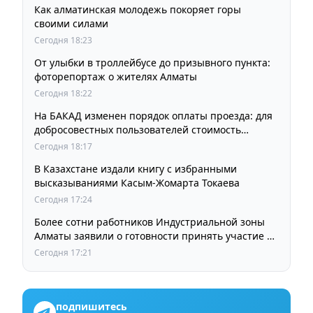
Как алматинская молодежь покоряет горы
своими силами
Сегодня 18:23
От улыбки в троллейбусе до призывного пункта:
фоторепортаж о жителях Алматы
Сегодня 18:22
На БАКАД изменен порядок оплаты проезда: для
добросовестных пользователей стоимость
остается прежней
Сегодня 18:17
В Казахстане издали книгу с избранными
высказываниями Касым-Жомарта Токаева
Сегодня 17:24
Более сотни работников Индустриальной зоны
Алматы заявили о готовности принять участие в
выборах членов Курылтая
Сегодня 17:21
подпишитесь