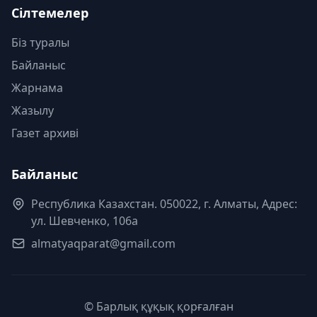
Сілтемелер
Біз туралы
Байланыс
Жарнама
Жазылу
Газет архиві
Байланыс
Республика Казахстан. 050022, г. Алматы, Адрес:
ул. Шевченко, 106а
almatyaqparat@gmail.com
© Барлық құқық қорғалған