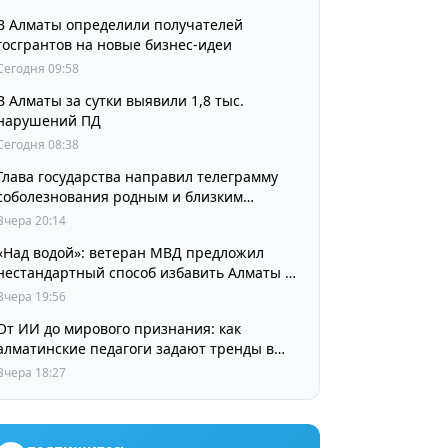
В Алматы определили получателей
госгрантов на новые бизнес-идеи
Сегодня 09:58
В Алматы за сутки выявили 1,8 тыс.
нарушений ПД
Сегодня 08:38
Глава государства направил телеграмму
соболезнования родным и близким
выдающегося кинорежиссера Ардака
Вчера 20:14
Амиркулова
«Над водой»: ветеран МВД предложил
нестандартный способ избавить Алматы от
пробок и смога
Вчера 19:56
От ИИ до мирового признания: как
алматинские педагоги задают тренды в
изучении языков
Вчера 18:27