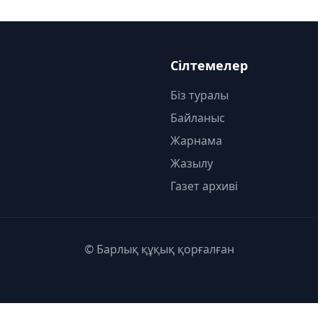
Сілтемелер
Біз туралы
Байланыс
Жарнама
Жазылу
Газет архиві
© Барлық құқық қорғалған