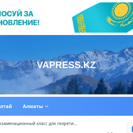
ултай
Алматы
кзаменационный класс для теорети...