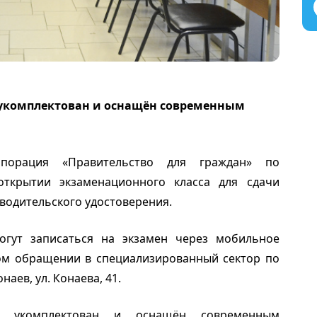
укомплектован и оснащён современным
рпорация «Правительство для граждан» по
ткрытии экзаменационного класса для сдачи
 водительского удостоверения.
гут записаться на экзамен через мобильное
м обращении в специализированный сектор по
аев, ул. Конаева, 41.
ю укомплектован и оснащён современным