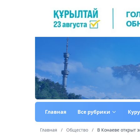
Главная
Все рубрики
Кур
Главная
/
Общество
/
В Конаеве открыт э