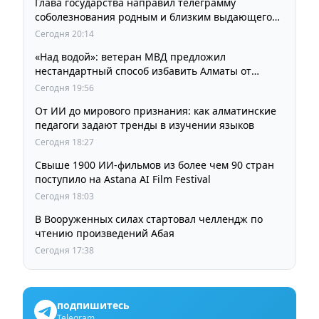
Глава государства направил телеграмму
соболезнования родным и близким выдающегося
кинорежиссера Ардака Амиркулова
Сегодня 20:14
«Над водой»: ветеран МВД предложил
нестандартный способ избавить Алматы от
пробок и смога
Сегодня 19:56
От ИИ до мирового признания: как алматинские
педагоги задают тренды в изучении языков
Сегодня 18:27
Свыше 1900 ИИ-фильмов из более чем 90 стран
поступило на Astana AI Film Festival
Сегодня 18:03
В Вооруженных силах стартовал челлендж по
чтению произведений Абая
Сегодня 17:38
подпишитесь
Telegram