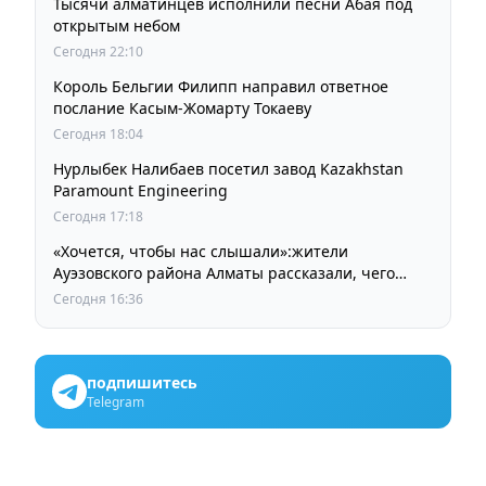
Тысячи алматинцев исполнили песни Абая под
открытым небом
Сегодня 22:10
Король Бельгии Филипп направил ответное
послание Касым-Жомарту Токаеву
Сегодня 18:04
Нурлыбек Налибаев посетил завод Kazakhstan
Paramount Engineering
Сегодня 17:18
«Хочется, чтобы нас слышали»:жители
Ауэзовского района Алматы рассказали, чего
ждут от выборов депутатов Курултая
Сегодня 16:36
подпишитесь
Telegram