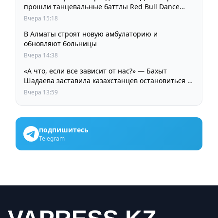
прошли танцевальные баттлы Red Bull Dance
Your Style
Вчера 15:18
В Алматы строят новую амбулаторию и
обновляют больницы
Вчера 14:38
«А что, если все зависит от нас?» — Бахыт
Шадаева заставила казахстанцев остановиться и
задуматься
Вчера 13:59
подпишитесь
Telegram