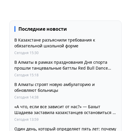
Последние новости
В Казахстане разъяснили требования к
обязательной школьной форме
Сегодня 15:30
В Алматы в рамках празднования Дня спорта
прошли танцевальные баттлы Red Bull Dance
Your Style
Сегодня 15:18
В Алматы строят новую амбулаторию и
обновляют больницы
Сегодня 14:38
«А что, если все зависит от нас?» — Бахыт
Шадаева заставила казахстанцев остановиться и
задуматься
Сегодня 13:59
Один день, который определяет пять лет: почему