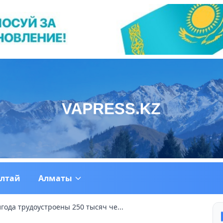
ултай
Алматы
лгода трудоустроены 250 тысяч че...