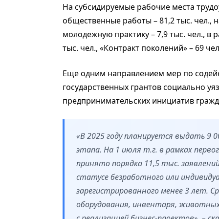
На субсидируемые рабочие места трудоус
общественные работы – 81,2 тыс. чел., н
молодежную практику – 7,9 тыс. чел., в 
тыс. чел., «Контракт поколений» – 69 чел
Еще одним направлением мер по содейс
государственных грантов социально уя
предпринимательских инициатив гражд
«В 2025 году планируется выдать 9 
этапа. На 1 июля т.г. в рамках перво
принято порядка 11,5 тыс. заявлени
статусе безработного или индивиду
зарегистрированного менее 3 лет. С
оборудования, инвентаря, животных,
с реализацией бизнес-проектов», – ск