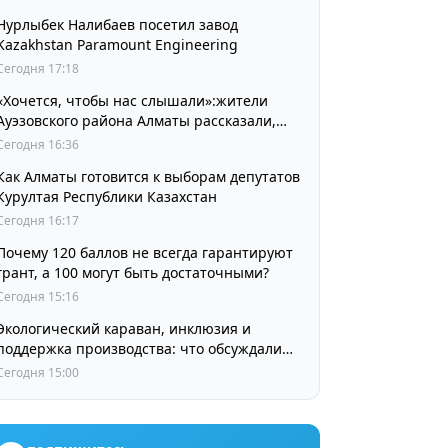
Нурлыбек Налибаев посетил завод
Kazakhstan Paramount Engineering
Сегодня 17:18
«Хочется, чтобы нас слышали»:жители
Ауэзовского района Алматы рассказали,
чего ждут от выборов депутатов Курултая
Сегодня 16:36
Как Алматы готовится к выборам депутатов
Курултая Республики Казахстан
Сегодня 16:17
Почему 120 баллов не всегда гарантируют
грант, а 100 могут быть достаточными?
Сегодня 15:16
Экологический караван, инклюзия и
поддержка производства: что обсуждали
партии в регионах
Сегодня 15:00