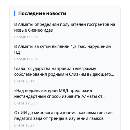
Последние новости
В Алматы определили получателей госгрантов на
новые бизнес-идеи
Сегодня 09:58
В Алматы за сутки выявили 1,8 тыс. нарушений
ПД
Сегодня 08:38
Глава государства направил телеграмму
соболезнования родным и близким выдающегося
кинорежиссера Ардака Амиркулова
Вчера 20:14
«Над водой»: ветеран МВД предложил
нестандартный способ избавить Алматы от
пробок и смога
Вчера 19:56
От ИИ до мирового признания: как алматинские
педагоги задают тренды в изучении языков
Вчера 18:27