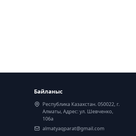
Байланыс
Республика Казахстан. 050022, г.
Алматы, Адрес: ул. Шевченко,
106а
almatyaqparat@gmail.com