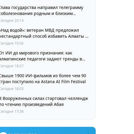
Глава государства направил телеграмму
соболезнования родным и близким
выдающегося кинорежиссера Ардака
Сегодня 20:14
Амиркулова
«Над водой»: ветеран МВД предложил
нестандартный способ избавить Алматы от
пробок и смога
Сегодня 19:56
От ИИ до мирового признания: как
алматинские педагоги задают тренды в
изучении языков
Сегодня 18:27
Свыше 1900 ИИ-фильмов из более чем 90
стран поступило на Astana AI Film Festival
Сегодня 18:03
В Вооруженных силах стартовал челлендж
по чтению произведений Абая
Сегодня 17:38