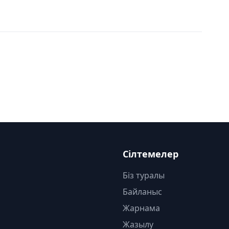
Сілтемелер
Біз туралы
Байланыс
Жарнама
Жазылу