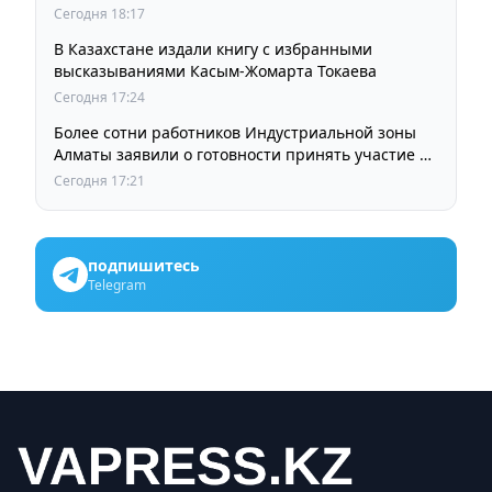
остается прежней
Сегодня 18:17
В Казахстане издали книгу с избранными
высказываниями Касым-Жомарта Токаева
Сегодня 17:24
Более сотни работников Индустриальной зоны
Алматы заявили о готовности принять участие в
выборах членов Курылтая
Сегодня 17:21
подпишитесь
Telegram