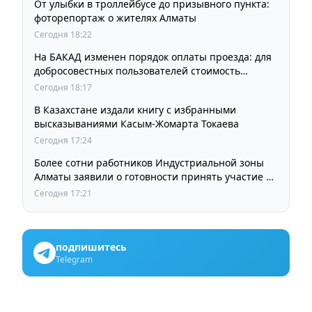
От улыбки в троллейбусе до призывного пункта:
фоторепортаж о жителях Алматы
Сегодня 18:22
На БАКАД изменен порядок оплаты проезда: для
добросовестных пользователей стоимость
остается прежней
Сегодня 18:17
В Казахстане издали книгу с избранными
высказываниями Касым-Жомарта Токаева
Сегодня 17:24
Более сотни работников Индустриальной зоны
Алматы заявили о готовности принять участие в
выборах членов Курылтая
Сегодня 17:21
подпишитесь
Telegram