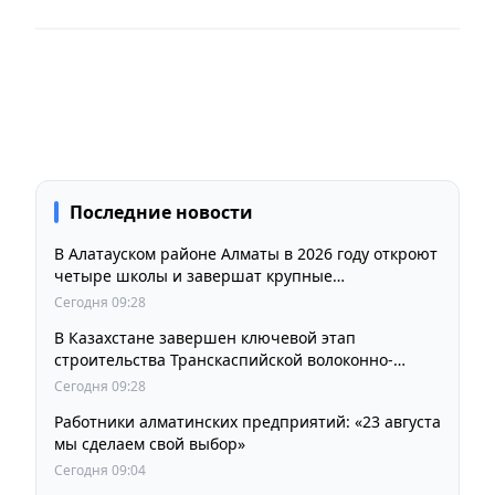
Последние новости
В Алатауском районе Алматы в 2026 году откроют
четыре школы и завершат крупные
инфраструктурные проекты
Сегодня 09:28
В Казахстане завершен ключевой этап
строительства Транскаспийской волоконно-
оптической линии связи
Сегодня 09:28
Работники алматинских предприятий: «23 августа
мы сделаем свой выбор»
Сегодня 09:04