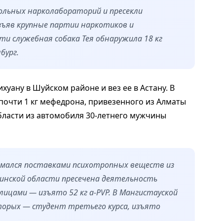
ольных нарколабораторий и пресекли
зъяв крупные партии наркотиков и
сти служебная собака Тея обнаружила 18 кг
бург.
уану в Шуйском районе и вез ее в Астану. В
почти 1 кг мефедрона, привезенного из Алматы
области из автомобиля 30-летнего мужчины
мался поставками психотропных веществ из
динской области пресечена деятельность
лицами — изъято 52 кг a-PVP. В Мангистауской
торых — студент третьего курса, изъято