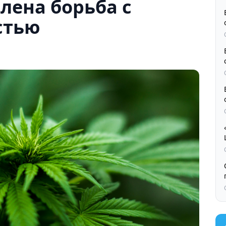
илена борьба с
стью