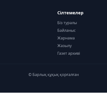
Сілтемелер
Біз туралы
Байланыс
Жарнама
Жазылу
Газет архиві
© Барлық құқық қорғалған