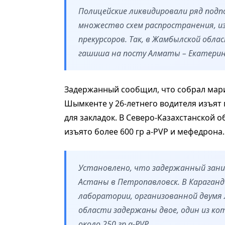
Полицейские ликвидировали ряд подп
множество схем распространения, и
прекурсоров. Так, в Жамбылской обла
гашиша на посту Алматы – Екатерин
Задержанный сообщил, что собрал марих
Шымкенте у 26-летнего водителя изъят 
для закладок. В Северо-Казахстанской 
изъято более 600 гр a-PVP и мефедрона.
Установлено, что задержанный зани
Астаны в Петропавловск. В Караган
лаборатории, организованной двумя 
области задержаны двое, один из ко
около 250 гр a-PVP.