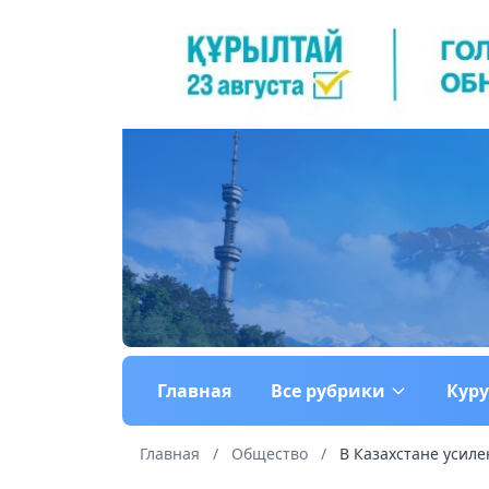
Главная
Все рубрики
Кур
Главная
/
Общество
/
В Казахстане усил