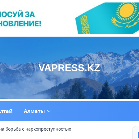
ултай
Алматы
ена борьба с наркопреступностью