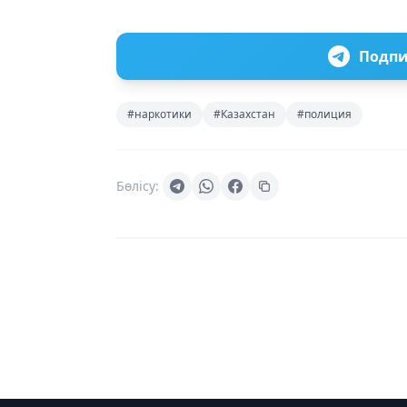
Подпи
#наркотики
#Казахстан
#полиция
Бөлісу: