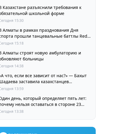
В Казахстане разъяснили требования к
обязательной школьной форме
Сегодня 15:30
В Алматы в рамках празднования Дня
спорта прошли танцевальные баттлы Red
Bull Dance Your Style
Сегодня 15:18
В Алматы строят новую амбулаторию и
обновляют больницы
Сегодня 14:38
«А что, если все зависит от нас?» — Бахыт
Шадаева заставила казахстанцев
остановиться и задуматься
Сегодня 13:59
Один день, который определяет пять лет:
почему нельзя оставаться в стороне 23
августа
Сегодня 13:38