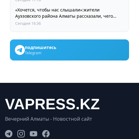
«Хочется, чтобы нас слышали»:жители
Ауэзовского района Алматы рассказали, чего
ждут от выборов депутатов Курултая
Сегодня 16:36
подпишитесь
Telegram
Вечерний Алматы - Новостной сайт