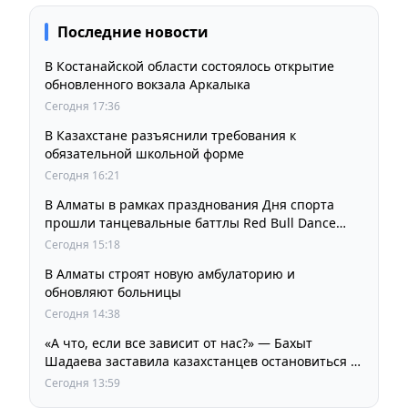
Последние новости
В Костанайской области состоялось открытие
обновленного вокзала Аркалыка
Сегодня 17:36
В Казахстане разъяснили требования к
обязательной школьной форме
Сегодня 16:21
В Алматы в рамках празднования Дня спорта
прошли танцевальные баттлы Red Bull Dance
Your Style
Сегодня 15:18
В Алматы строят новую амбулаторию и
обновляют больницы
Сегодня 14:38
«А что, если все зависит от нас?» — Бахыт
Шадаева заставила казахстанцев остановиться и
задуматься
Сегодня 13:59