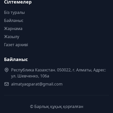
Сілтемелер
Біз туралы
Байланыс
Жарнама
Жазылу
Газет архиві
Байланыс
Республика Казахстан. 050022, г. Алматы, Адрес:
ул. Шевченко, 106а
almatyaqparat@gmail.com
© Барлық құқық қорғалған