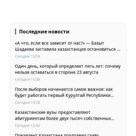
Последние новости
«А что, если все зависит от нас?» — Бахыт
Шадаева заставила казахстанцев остановиться и
задуматься
Сегодня 13:59
Один день, который определяет пять лет: почему
нельзя оставаться в стороне 23 августа
Сегодня 13:38
После выборов начинается самое важное: как
будет работать первый Курултай Республики
Казахстан
Сегодня 13:28
Казахстанские вузы предоставляют
абитуриентам более двух тысяч собственных
образовательных грантов
Сегодня 12:42
Президент Казахстана поздравил главу