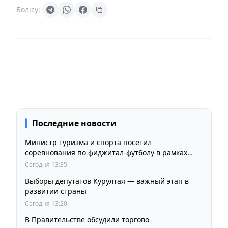
Бөлісу:
Последние новости
Министр туризма и спорта посетил
соревнования по фиджитал-футболу в рамках
«Игр Будущего 2026»
Сегодня 13:35
Выборы депутатов Курултая — важный этап в
развитии страны
Сегодня 13:20
В Правительстве обсудили торгово-