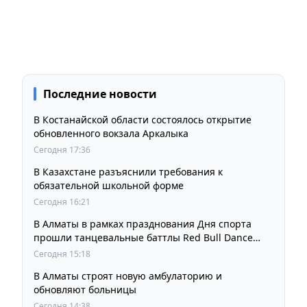
Последние новости
В Костанайской области состоялось открытие
обновленного вокзала Аркалыка
Сегодня 17:36
В Казахстане разъяснили требования к
обязательной школьной форме
Сегодня 16:21
В Алматы в рамках празднования Дня спорта
прошли танцевальные баттлы Red Bull Dance
Your Style
Сегодня 15:18
В Алматы строят новую амбулаторию и
обновляют больницы
Сегодня 14:38