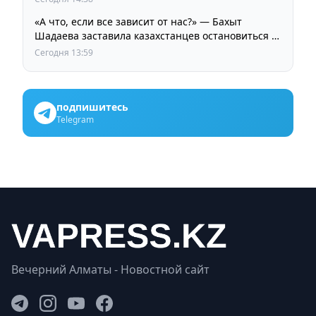
«А что, если все зависит от нас?» — Бахыт
Шадаева заставила казахстанцев остановиться и
задуматься
Сегодня 13:59
подпишитесь
Telegram
Вечерний Алматы - Новостной сайт