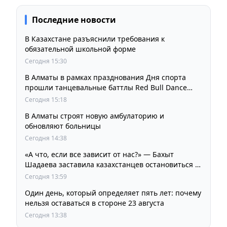
Последние новости
В Казахстане разъяснили требования к
обязательной школьной форме
Сегодня 15:30
В Алматы в рамках празднования Дня спорта
прошли танцевальные баттлы Red Bull Dance
Your Style
Сегодня 15:18
В Алматы строят новую амбулаторию и
обновляют больницы
Сегодня 14:38
«А что, если все зависит от нас?» — Бахыт
Шадаева заставила казахстанцев остановиться и
задуматься
Сегодня 13:59
Один день, который определяет пять лет: почему
нельзя оставаться в стороне 23 августа
Сегодня 13:38