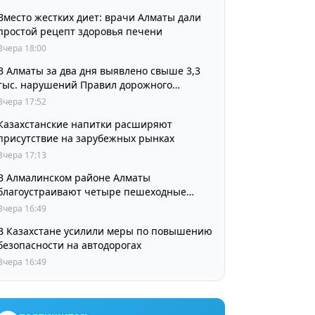
Вместо жестких диет: врачи Алматы дали
простой рецепт здоровья печени
Вчера 18:00
В Алматы за два дня выявлено свыше 3,3
тыс. нарушений Правил дорожного
движения
Вчера 17:52
Казахстанские напитки расширяют
присутствие на зарубежных рынках
Вчера 17:13
В Алмалинском районе Алматы
благоустраивают четыре пешеходные
зоны и сквер перед ТЮЗом
Вчера 16:49
В Казахстане усилили меры по повышению
безопасности на автодорогах
Вчера 16:49