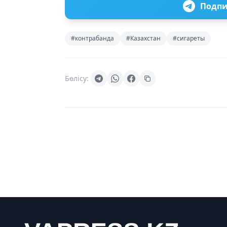
Подпи
#контрабанда
#Казахстан
#сигареты
Бөлісу: