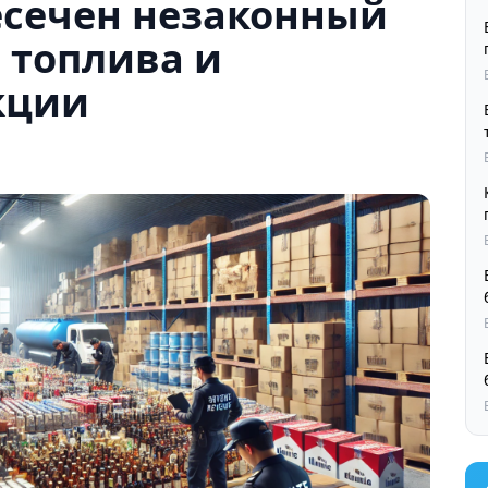
есечен незаконный
, топлива и
кции